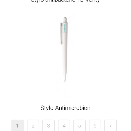
Stylo Antimicrobien
1
2
3
4
5
6