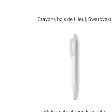
Crayons bois de tilleul, Swarovski
Stylo antibactérien E-twenty