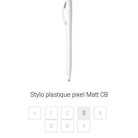
Stylo plastique pixel Matt CB
1
2
3
4
5
6