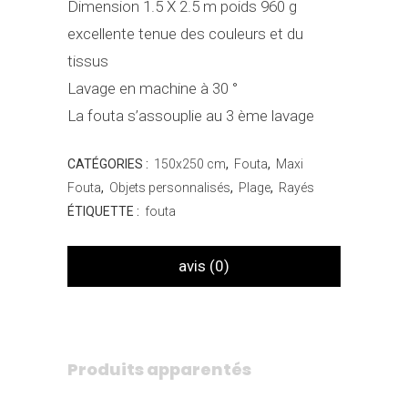
Dimension 1.5 X 2.5 m poids 960 g
excellente tenue des couleurs et du
tissus
Lavage en machine à 30 °
La fouta s’assouplie au 3 ème lavage
CATÉGORIES :
150x250 cm
,
Fouta
,
Maxi
Fouta
,
Objets personnalisés
,
Plage
,
Rayés
ÉTIQUETTE :
fouta
avis (0)
Produits apparentés